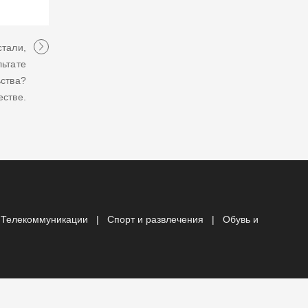
стали,
льтате
ьства?
естве.
|
Телекоммуникации
|
Спорт и развлечения
|
Обувь и