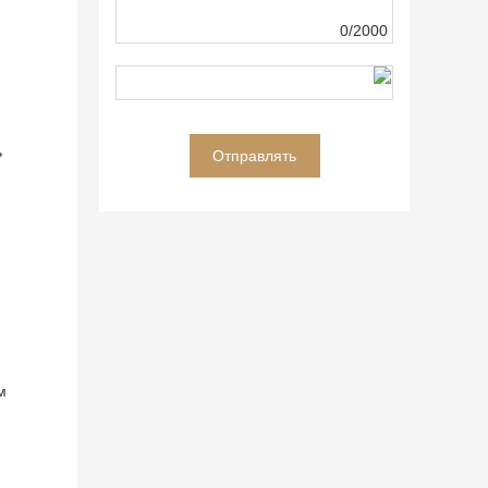
0/2000
ь
м